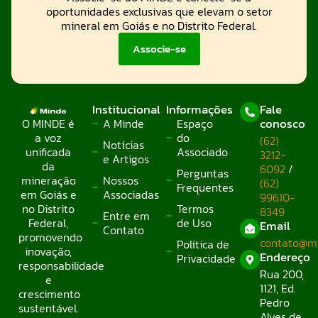
oportunidades exclusivas que elevam o setor
mineral em Goiás e no Distrito Federal.
Associe-se
Institucional
Informações
Fale
conosco
O MINDE é
A Minde
Espaço
a voz
do
(62)
Notícias
unificada
Associado
3212-
e Artigos
da
6092
/
Perguntas
mineração
Nossos
(62)
Frequentes
em Goiás e
Associadas
99610-
no Distrito
Termos
8349
Entre em
Federal,
de Uso
Email
Contato
promovendo
contato@mi
Política de
inovação,
Endereço
Privacidade
responsabilidade
Rua 200,
e
1121, Ed.
crescimento
Pedro
sustentável.
Alves de